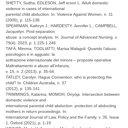
SHETTY, Sudha; EDLESON, Jeff erson L. Adult domestic
violence in cases of international
parental child abduction. In: Violence Against Women, n. 11
(2005), p. 115-138.
SPEARMAN, Kathryn J.; HARDESTY, Jennifer L.; CAMPBELL,
Jacquelyn. Post-separation
abuse: a concept analysis. In: Journal of Advanced Nursing, v.
79(4), 2023, p. 1.225-1.246.
TAFÀ, Mimma; TOGLIATTI, Marisa Malagoli. Quando l’abuso
psicologico è in agguato: la
sottrazione internazionale del minore – proposte operative.
Maltrattamento e abuso all’infanzia,
v. 15, n. 2 (2013), p. 35-64.
TATLEY, Carolyn. Hague Convention: who is protecting the
child? In: Children Australia, n. 37
(2012), p. 135-141.
TRIMMINGS, Katarina; MOMOH, Onyója. Intersection between
domestic violence and
international parental child abduction: protection of abducting
mothers in return proceedings. In:
International Journal of Law, Policy and the Family, v. 35, Issue
1, Oxford (2021), p. 1-19.