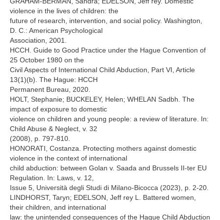
GRAHAM-BERMAN, Sandra; EDELSON, Jeff rey. Domestic
violence in the lives of children: the
future of research, intervention, and social policy. Washington,
D. C.: American Psychological
Association, 2001.
HCCH. Guide to Good Practice under the Hague Convention of
25 October 1980 on the
Civil Aspects of International Child Abduction, Part VI, Article
13(1)(b). The Hague: HCCH
Permanent Bureau, 2020.
HOLT, Stephanie; BUCKELEY, Helen; WHELAN Sadbh. The
impact of exposure to domestic
violence on children and young people: a review of literature. In:
Child Abuse & Neglect, v. 32
(2008), p. 797-810.
HONORATI, Costanza. Protecting mothers against domestic
violence in the context of international
child abduction: between Golan v. Saada and Brussels II-ter EU
Regulation. In: Laws, v. 12,
Issue 5, Università degli Studi di Milano-Bicocca (2023), p. 2-20.
LINDHORST, Taryn; EDELSON, Jeff rey L. Battered women,
their children, and international
law: the unintended consequences of the Hague Child Abduction