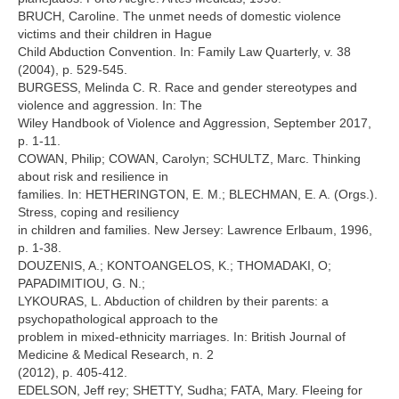
BRUCH, Caroline. The unmet needs of domestic violence
victims and their children in Hague
Child Abduction Convention. In: Family Law Quarterly, v. 38
(2004), p. 529-545.
BURGESS, Melinda C. R. Race and gender stereotypes and
violence and aggression. In: The
Wiley Handbook of Violence and Aggression, September 2017,
p. 1-11.
COWAN, Philip; COWAN, Carolyn; SCHULTZ, Marc. Thinking
about risk and resilience in
families. In: HETHERINGTON, E. M.; BLECHMAN, E. A. (Orgs.).
Stress, coping and resiliency
in children and families. New Jersey: Lawrence Erlbaum, 1996,
p. 1-38.
DOUZENIS, A.; KONTOANGELOS, K.; THOMADAKI, O;
PAPADIMITIOU, G. N.;
LYKOURAS, L. Abduction of children by their parents: a
psychopathological approach to the
problem in mixed-ethnicity marriages. In: British Journal of
Medicine & Medical Research, n. 2
(2012), p. 405-412.
EDELSON, Jeff rey; SHETTY, Sudha; FATA, Mary. Fleeing for