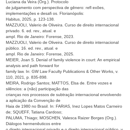
Luciana da Veira (Org.). Protocolo
de julgamento com perspectiva de gênero: refl exões,
implementações e desafi os. Florianópolis:
Habitus, 2025, p. 123-138.
MAZZUOLI, Valerio de Oliveira. Curso de direito internacional
privado. 6. ed. rev., atual. e
ampl. Rio de Janeiro: Forense, 2023.
MAZZUOLI, Valerio de Oliveira. Curso de direito internacional
público. 16. ed. rev., atual. e
ampl. Rio de Janeiro: Forense, 2025.
MEIER, Joan S. Denial of family violence in court: An empirical
analysis and path forward for
family law. In: GW Law Faculty Publications & Other Works, v.
110, 2021, p. 835-898.
MEIRA, Rodrigo Santos; MATTOS, Elsa de. Entre vozes e
silêncios: a (não) participação das
crianças nos processos de subtração internacional envolvendo
a aplicação da Convenção de
Haia de 1980 no Brasil. In: FARIAS, Inez Lopes Matos Carneiro
de; SQUEFF, Tatiana Cardoso;
PALUMA, Thiago; MOSCHEN, Valesca Raizer Borges (Org.).
Diálogos hermenêuticos entre
o direito internacional privado e o direito internacional público. v.