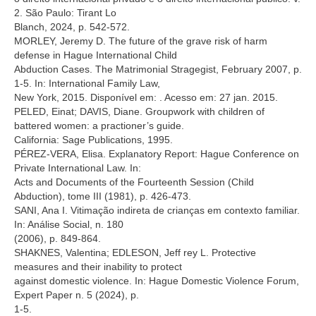
2. São Paulo: Tirant Lo
Blanch, 2024, p. 542-572.
MORLEY, Jeremy D. The future of the grave risk of harm
defense in Hague International Child
Abduction Cases. The Matrimonial Stragegist, February 2007, p.
1-5. In: International Family Law,
New York, 2015. Disponível em:
. Acesso em: 27 jan. 2015.
PELED, Einat; DAVIS, Diane. Groupwork with children of
battered women: a practioner’s guide.
California: Sage Publications, 1995.
PÉREZ-VERA, Elisa. Explanatory Report: Hague Conference on
Private International Law. In:
Acts and Documents of the Fourteenth Session (Child
Abduction), tome III (1981), p. 426-473.
SANI, Ana I. Vitimação indireta de crianças em contexto familiar.
In: Análise Social, n. 180
(2006), p. 849-864.
SHAKNES, Valentina; EDLESON, Jeff rey L. Protective
measures and their inability to protect
against domestic violence. In: Hague Domestic Violence Forum,
Expert Paper n. 5 (2024), p.
1-5.