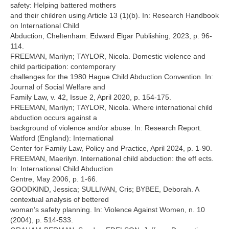
safety: Helping battered mothers
and their children using Article 13 (1)(b). In: Research Handbook
on International Child
Abduction, Cheltenham: Edward Elgar Publishing, 2023, p. 96-
114.
FREEMAN, Marilyn; TAYLOR, Nicola. Domestic violence and
child participation: contemporary
challenges for the 1980 Hague Child Abduction Convention. In:
Journal of Social Welfare and
Family Law, v. 42, Issue 2, April 2020, p. 154-175.
FREEMAN, Marilyn; TAYLOR, Nicola. Where international child
abduction occurs against a
background of violence and/or abuse. In: Research Report.
Watford (England): International
Center for Family Law, Policy and Practice, April 2024, p. 1-90.
FREEMAN, Maerilyn. International child abduction: the eff ects.
In: International Child Abduction
Centre, May 2006, p. 1-66.
GOODKIND, Jessica; SULLIVAN, Cris; BYBEE, Deborah. A
contextual analysis of bettered
woman’s safety planning. In: Violence Against Women, n. 10
(2004), p. 514-533.