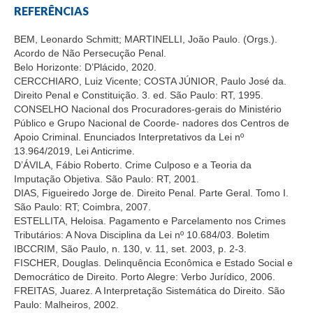
REFERÊNCIAS
BEM, Leonardo Schmitt; MARTINELLI, João Paulo. (Orgs.).
Acordo de Não Persecução Penal.
Belo Horizonte: D’Plácido, 2020.
CERCCHIARO, Luiz Vicente; COSTA JÚNIOR, Paulo José da.
Direito Penal e Constituição. 3. ed. São Paulo: RT, 1995.
CONSELHO Nacional dos Procuradores-gerais do Ministério
Público e Grupo Nacional de Coorde- nadores dos Centros de
Apoio Criminal. Enunciados Interpretativos da Lei nº
13.964/2019, Lei Anticrime.
D’ÁVILA, Fábio Roberto. Crime Culposo e a Teoria da
Imputação Objetiva. São Paulo: RT, 2001.
DIAS, Figueiredo Jorge de. Direito Penal. Parte Geral. Tomo I.
São Paulo: RT; Coimbra, 2007.
ESTELLITA, Heloisa. Pagamento e Parcelamento nos Crimes
Tributários: A Nova Disciplina da Lei nº 10.684/03. Boletim
IBCCRIM, São Paulo, n. 130, v. 11, set. 2003, p. 2-3.
FISCHER, Douglas. Delinquência Econômica e Estado Social e
Democrático de Direito. Porto Alegre: Verbo Jurídico, 2006.
FREITAS, Juarez. A Interpretação Sistemática do Direito. São
Paulo: Malheiros, 2002.