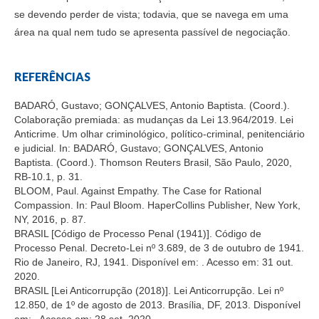
se devendo perder de vista; todavia, que se navega em uma
área na qual nem tudo se apresenta passível de negociação.
REFERÊNCIAS
BADARÓ, Gustavo; GONÇALVES, Antonio Baptista. (Coord.).
Colaboração premiada: as mudanças da Lei 13.964/2019. Lei
Anticrime. Um olhar criminológico, político-criminal, penitenciário
e judicial. In: BADARÓ, Gustavo; GONÇALVES, Antonio
Baptista. (Coord.). Thomson Reuters Brasil, São Paulo, 2020,
RB-10.1, p. 31.
BLOOM, Paul. Against Empathy. The Case for Rational
Compassion. In: Paul Bloom. HaperCollins Publisher, New York,
NY, 2016, p. 87.
BRASIL [Código de Processo Penal (1941)]. Código de
Processo Penal. Decreto-Lei nº 3.689, de 3 de outubro de 1941.
Rio de Janeiro, RJ, 1941. Disponível em:
. Acesso em: 31 out.
2020.
BRASIL [Lei Anticorrupção (2018)]. Lei Anticorrupção. Lei nº
12.850, de 1º de agosto de 2013. Brasília, DF, 2013. Disponível
em:
. Acesso em: 28 set. 2020.