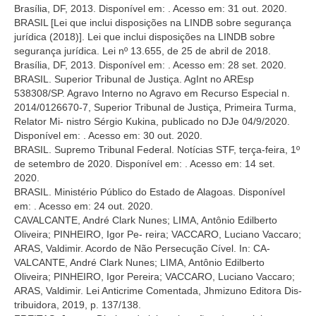
Brasília, DF, 2013. Disponível em:
. Acesso em: 31 out. 2020.
BRASIL [Lei que inclui disposições na LINDB sobre segurança
jurídica (2018)]. Lei que inclui disposições na LINDB sobre
segurança jurídica. Lei nº 13.655, de 25 de abril de 2018.
Brasília, DF, 2013. Disponível em:
. Acesso em: 28 set. 2020.
BRASIL. Superior Tribunal de Justiça. AgInt no AREsp
538308/SP. Agravo Interno no Agravo em Recurso Especial n.
2014/0126670-7, Superior Tribunal de Justiça, Primeira Turma,
Relator Mi- nistro Sérgio Kukina, publicado no DJe 04/9/2020.
Disponível em:
. Acesso em: 30 out. 2020.
BRASIL. Supremo Tribunal Federal. Notícias STF, terça-feira, 1º
de setembro de 2020. Disponível em:
. Acesso em: 14 set.
2020.
BRASIL. Ministério Público do Estado de Alagoas. Disponível
em:
. Acesso em: 24 out. 2020.
CAVALCANTE, André Clark Nunes; LIMA, Antônio Edilberto
Oliveira; PINHEIRO, Igor Pe- reira; VACCARO, Luciano Vaccaro;
ARAS, Valdimir. Acordo de Não Persecução Cível. In: CA-
VALCANTE, André Clark Nunes; LIMA, Antônio Edilberto
Oliveira; PINHEIRO, Igor Pereira; VACCARO, Luciano Vaccaro;
ARAS, Valdimir. Lei Anticrime Comentada, Jhmizuno Editora Dis-
tribuidora, 2019, p. 137/138.