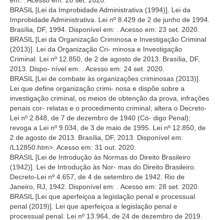
BRASIL [Lei da Improbidade Administrativa (1994)]. Lei da
Improbidade Administrativa. Lei nº 8.429 de 2 de junho de 1994.
Brasília, DF, 1994. Disponível em:
. Acesso em: 23 set. 2020.
BRASIL [Lei da Organização Criminosa e Investigação Criminal
(2013)]. Lei da Organização Cri- minosa e Investigação
Criminal. Lei nº 12.850, de 2 de agosto de 2013. Brasília, DF,
2013. Dispo- nível em:
. Acesso em: 24 set. 2020.
BRASIL [Lei de combate às organizações criminosas (2013)].
Lei que define organização crimi- nosa e dispõe sobre a
investigação criminal, os meios de obtenção da prova, infrações
penais cor- relatas e o procedimento criminal; altera o Decreto-
Lei nº 2.848, de 7 de dezembro de 1940 (Có- digo Penal);
revoga a Lei nº 9.034, de 3 de maio de 1995. Lei nº 12.850, de
2 de agosto de 2013. Brasília, DF, 2013. Disponível em:
/L12850.htm>. Acesso em: 31 out. 2020.
BRASIL [Lei de Introdução às Normas do Direito Brasileiro
(1942)]. Lei de Introdução às Nor- mas do Direito Brasileiro.
Decreto-Lei nº 4.657, de 4 de setembro de 1942. Rio de
Janeiro, RJ, 1942. Disponível em:
. Acesso em: 28 set. 2020.
BRASIL [Lei que aperfeiçoa a legislação penal e processual
penal (2019)]. Lei que aperfeiçoa a legislação penal e
processual penal. Lei nº 13.964, de 24 de dezembro de 2019.