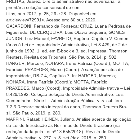
FREITAS, Juarez. Direito administrativo não adversarial: a
prioritária solução consensual de con-
flitos, ano 2017, p. 25, 26 e 28. Disponível em:
article/view/72991>. Acesso em: 30 out. 2020.
GAJARDONI, Fernando da Fonseca; CRUZ, Luana Pedrosa de
Figueiredo; DE CERQUEIRA, Luís Otávio Sequeira; GOMES
JUNIOR, Luiz Manoel; FAVRETO, Rogério. Capítulo V. Comen-
tários à Lei de Improbidade Administrativa, Lei 8.429, de 2 de
junho de 1992, 1. ed. em E-book e 3. ed. Impressa, Thomson
Reuters, Revista dos Tribunais, São Paulo, 2014, p. 502.
HARGER, Marcelo; NOHARA, Irene Patrícia (Coord.); MOTTA,
Fabrício. PRAXEDES, Marco (Coord). A sanção por atos de
improbidade, RB-7.4, Capítulo 7. In: HARGER, Marcelo;
NOHARA, Irene Patrícia (Coord.); MOTTA, Fabrício.
PRAXEDES, Marco (Coord). Improbidade Adminis- trativa – Lei
8.429/1992. Coleção Solução de Direito Administrativo: Leis
Comentadas. Série I – Administração Pública. v. 5. subitem
7.2.3 Ressarcimento integral do dano, Thomson Reuters Bra-
sil, São Paulo, 2019, p. 280.
MAFFINI, Rafael; HEINEN, Juliano. Análise acerca da aplicação
da Lei de Introdução às Nor- mas do Direito Brasileiro (na
redação dada pela Lei nº 13.655/2018). Revista de Direito
Adminis- trativo, v. 277, n. 3, set./dez. 2018, p. 250.